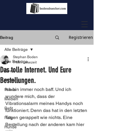
Registrieren
Beitrag
Alle Beiträge
Stephan Boden
Alle Beiträge
1 Min. Lesezeit
Das tolle Internet. Und Eure
News
Bestellungen.
Reviere
Ich bin immer noch baff. Und ich 
Praxis
wundere mich, dass der 
Medien
Vibrationsalarm meines Handys noch 
Refit
funktioniert. Denn das hat in den letzten 
Tagen gerappelt wie nichts. Eine 
Polly
Bestellung nach der anderen kam hier 
Hunde