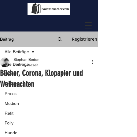
Registrieren
Beitrag
Alle Beiträge
Stephan Boden
Alle Beiträge
2 Min. Lesezeit
Bücher, Corona, Klopapier und
News
Weihnachten
Reviere
Praxis
Medien
Refit
Polly
Hunde