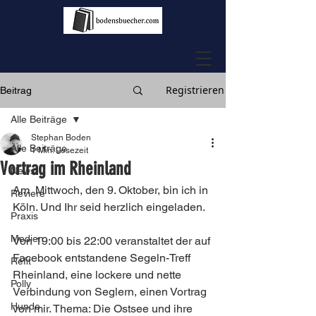
Registrieren
Beitrag
Alle Beiträge
Stephan Boden
Alle Beiträge
1 Min. Lesezeit
Vortrag im Rheinland
News
Am  Mittwoch, den 9. Oktober, bin ich in 
Reviere
Köln. Und Ihr seid herzlich eingeladen.
Praxis
Medien
Von 19:00 bis 22:00 veranstaltet der auf 
Facebook entstandene Segeln-Treff 
Refit
Rheinland, eine lockere und nette 
Polly
Verbindung von Seglern, einen Vortrag 
Hunde
von mir. Thema: Die Ostsee und ihre 