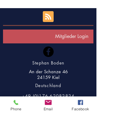
Mitglieder Login
Stephan Boden
An der Schanze 46
24159 Kiel
Deutschland
+49.(0)176.62082824
mail (ätt) bodensbuecher.com
Phone
Email
Facebook
Umsatzsteuer-Identifikationsnr: DE
320311542