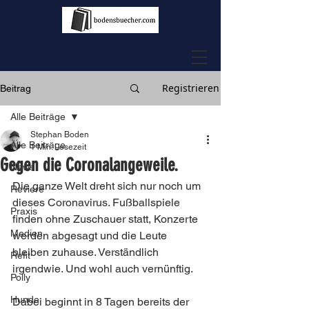
Registrieren
Beitrag
Alle Beiträge
Stephan Boden
Alle Beiträge
1 Min. Lesezeit
Gegen die Coronalangeweile.
News
Die ganze Welt dreht sich nur noch um 
Reviere
dieses Coronavirus. Fußballspiele 
Praxis
finden ohne Zuschauer statt, Konzerte 
Medien
werden abgesagt und die Leute 
bleiben zuhause. Verständlich 
Refit
irgendwie. Und wohl auch vernünftig.
Polly
Hunde
Dabei beginnt in 8 Tagen bereits der 