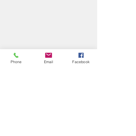
An der Schanze 46
24159 Kiel
Deutschland
+49.(0)176.62082824
mail (ätt) bodensbuecher.com
Umsatzsteuer-Identifikationsnr: DE
320311542
Phone
Email
Facebook
Impressum
Datenschutz/Disclaimer/Haftungsausschluss
© 2024 Stephan Boden. Erstellt mit wix.com